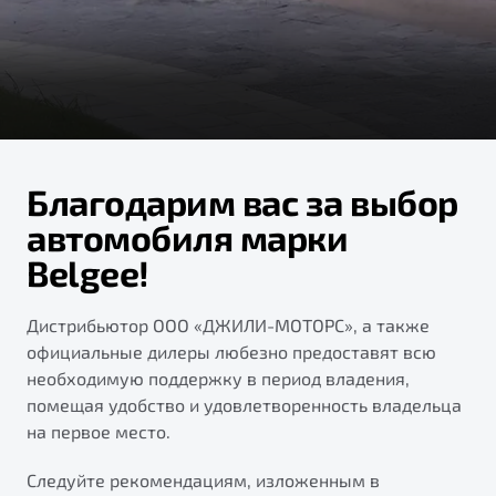
Ремонт электрооборудования
Автокредит
О дилерском центре
Диагностика автомобилей
Трейд-ин
Правовая информация
Ремонт двигателя
Яркий кроссовер
Страхование
от 2 219 990 ₽*
Кузовной ремонт
Расчет КАСКО
Полная диагностика
Обзор
В наличии
Благодарим вас за выбор
Покраска автомобилей
автомобиля марки
S50
Ремонт тормозной системы
Belgee!
Ремонт ходовой части
Обслуживание автокондиционеров
Дистрибьютор ООО «ДЖИЛИ-МОТОРС», а также
официальные дилеры любезно предоставят всю
ПОДДЕРЖКА
необходимую поддержку в период владения,
помещая удобство и удовлетворенность владельца
Гарантия Belgee
на первое место.
Belgee Линк
Узнайте о специальных выгодах при покупке
Следуйте рекомендациям, изложенным в
Элегантный и практичный седан
Belgee Клуб
автомобиля Belgee