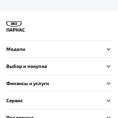
ПАРНАС
Модели
X50+
Выбор и покупка
S50
Автомобили в наличии
X70
Финансы и услуги
Спецпредложения и Акции
Автокредит
Записаться на тест-драйв
Сервис
Трейд-ин
Получить предложение
Записаться на сервис
Страхование
Поддержка