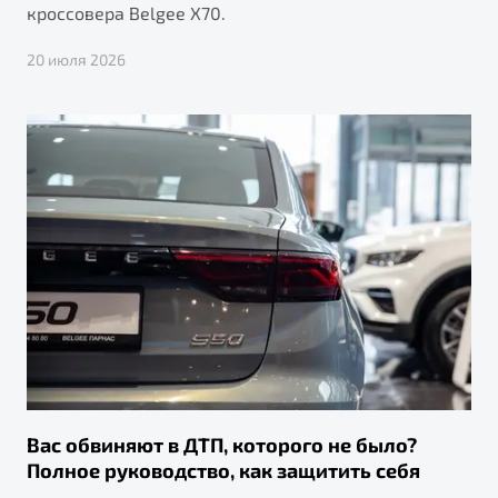
"Помощь на дорогах"
кроссовера Belgee X70.
Преимущества программы
20 июля 2026
Запись на сервис
Калькулятор ТО
Клиентская поддержка
Вас обвиняют в ДТП, которого не было?
Полное руководство, как защитить себя