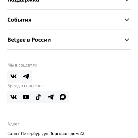
Руководство по эксплуатации
Расчет КАСКО
Гарантия Belgee
Техническое обслуживание
События
Клиентская поддержка
Калькулятор ТО
Новости
Помощь на дорогах
Belgee в России
Контакты
Belgee Линк
О бренде
Belgee Клуб
О дилерском центре
Мы в соцсетях
Belgee Плюс
Правовая информация
Реферальная программа
Бренд в соцсетях
Адрес
Санкт-Петербург, ул. Торговая, дом 22