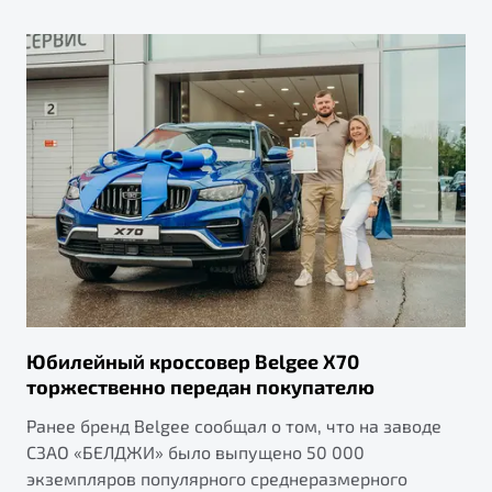
от 1 699 990 ₽*
Belgee Плюс
Подробно
Обзор
В наличии
Реферальная программа
Клиентская поддержка
X70
Помощь на дорогах
Автомобили в наличии
Тест-драйв
Автокредит
Спецпредложения
Юбилейный кроссовер Belgee X70
Универсальный кроссовер
торжественно передан покупателю
от 2 499 990 ₽*
Ранее бренд Belgee сообщал о том, что на заводе
СЗАО «БЕЛДЖИ» было выпущено 50 000
Обзор
В наличии
экземпляров популярного среднеразмерного
Будьте еще более уверены на дорогах с программой