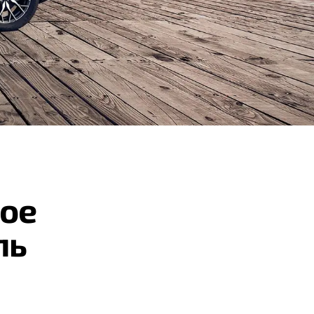
ое
ль