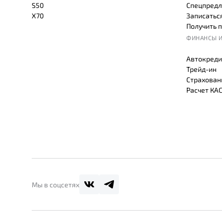
S50
Спецпредл
X70
Записаться
Получить 
ФИНАНСЫ И
Автокреди
Трейд-ин
Страхован
Расчет КА
Мы в соцсетях