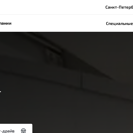
Санкт-Петербу
пании
Специальные
-
т-драйв