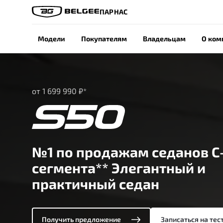
ПАРНАС
Модели
Покупателям
Владельцам
О ком
от 1 699 990 ₽*
№1 по продажам седанов С
сегмента** Элегантный и
практичный седан
Получить предложение
Записаться на тес