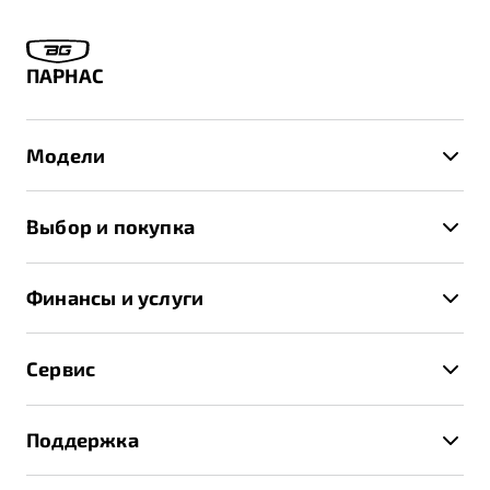
"Помощь на дорогах"
Преимущества программы
ПАРНАС
Модели
Запись на сервис
Калькулятор ТО
X50+
Клиентская поддержка
Выбор и покупка
S50
Автомобили в наличии
X70
Финансы и услуги
Спецпредложения и Акции
Автокредит
Записаться на тест-драйв
Сервис
Трейд-ин
Получить предложение
Записаться на сервис
Страхование
Поддержка
Руководство по эксплуатации
Расчет КАСКО
Гарантия Belgee