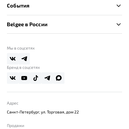
Техническое обслуживание
События
Клиентская поддержка
Калькулятор ТО
Новости
Помощь на дорогах
Belgee в России
Контакты
Belgee Линк
О бренде
Belgee Клуб
О дилерском центре
Мы в соцсетях
Belgee Плюс
Правовая информация
Реферальная программа
Бренд в соцсетях
Адрес
Санкт-Петербург, ул. Торговая, дом 22
Продажи