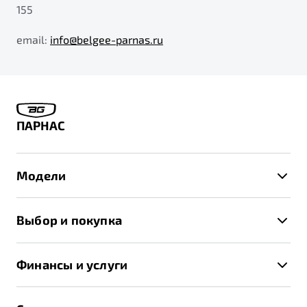
155
email:
info@belgee-parnas.ru
ПАРНАС
Модели
X50+
Выбор и покупка
S50
Автомобили в наличии
X70
Финансы и услуги
Спецпредложения и Акции
Автокредит
Записаться на тест-драйв