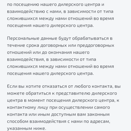
по посещению нашего дилерского центра и
от 1 699 990 ₽*
Belgee Плюс
взаимодействию с нами, в зависимости от типа
Подробно
сложившихся между нами отношений во время
Обзор
В наличии
Реферальная программа
посещения нашего дилерского центра.
Клиентская поддержка
X70
Персональные данные будут обрабатываться в
Помощь на дорогах
Автомобили в наличии
течение срока договорных или преддоговорных
Тест-драйв
отношений или до окончания нашего
Автокредит
взаимодействия, в зависимости от типа
Спецпредложения
сложившихся между нами отношений во время
посещения нашего дилерского центра.
Если вы хотите отказаться от любого контакта, вы
можете обратиться к представителю дилерского
Универсальный кроссовер
центра в момент посещения дилерского центра, к
от 2 499 990 ₽*
контактному лицу при осуществлении самого
контакта или иным доступным вам законным
способом взаимодействия с нами по адресам,
Обзор
В наличии
Будьте еще более уверены на дорогах с программой
указанным ниже.