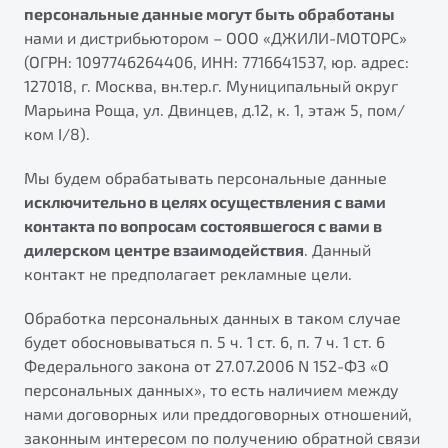
Ремонт электрооборудования
персональные данные могут быть обработаны
Автокредит
О дилерском центре
нами и дистрибьютором – ООО «ДЖИЛИ-МОТОРС»
Диагностика автомобилей
(ОГРН: 1097746264406, ИНН: 7716641537, юр. адрес:
Трейд-ин
Правовая информация
Ремонт двигателя
Яркий кроссовер
127018, г. Москва, вн.тер.г. Муниципальный округ
Страхование
Марьина Роща, ул. Двинцев, д.12, к. 1, этаж 5, пом/
от 2 219 990 ₽*
Кузовной ремонт
Расчет КАСКО
ком I/8).
Полная диагностика
Обзор
В наличии
Мы будем обрабатывать персональные данные
Покраска автомобилей
исключительно в целях осуществления с вами
S50
Ремонт тормозной системы
контакта по вопросам состоявшегося с вами в
дилерском центре взаимодействия
. Данный
Ремонт ходовой части
контакт не предполагает рекламные цели.
Обслуживание автокондиционеров
Обработка персональных данных в таком случае
ПОДДЕРЖКА
будет обосновываться п. 5 ч. 1 ст. 6, п. 7 ч. 1 ст. 6
Федерального закона от 27.07.2006 N 152-ФЗ «О
Гарантия Belgee
персональных данных», то есть наличием между
Belgee Линк
нами договорных или преддоговорных отношений,
Узнайте о специальных выгодах при покупке
Элегантный и практичный седан
законным интересом по получению обратной связи
Belgee Клуб
автомобиля Belgee