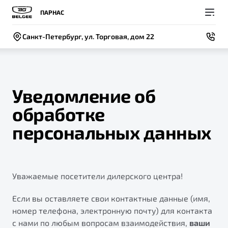
ПАРНАС
Санкт-Петербург, ул. Торговая, дом 22
Уведомление об
обработке
Покупателям
Владельцам
О компании
Модели
персональных данных
ВЫБОР И ПОКУПКА
СЕРВИС
СОБЫТИЯ
Новый
X50+
Автомобили в наличии
Записаться на сервис
Новости
Уважаемые посетители дилерского центра!
Спецпредложения и Акции
Руководство по эксплуатации
Контакты
Записаться на тест-драйв
Техническое обслуживание
Если вы оставляете свои контактные данные (имя,
BELGEE В РОССИИ
номер телефона, электронную почту) для контакта
Калькулятор ТО
с нами по любым вопросам взаимодействия,
ваши
ФИНАНСЫ И УСЛУГИ
О бренде