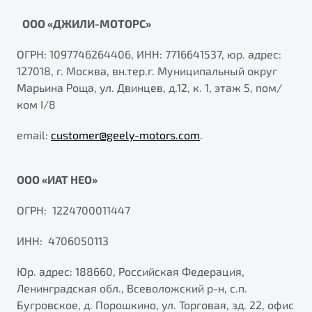
"Помощь на дорогах"
ООО «ДЖИЛИ-МОТОРС»
Преимущества программы
ОГРН: 1097746264406, ИНН: 7716641537, юр. адрес:
127018, г. Москва, вн.тер.г. Муниципальный округ
Марьина Роща, ул. Двинцев, д.12, к. 1, этаж 5, пом/
ком I/8
Запись на сервис
Калькулятор ТО
email:
customer@geely-motors.com
.
Клиентская поддержка
ООО «ИАТ НЕО»
ОГРН: 1224700011447
ИНН: 4706050113
Юр. адрес: 188660, Российская Федерация,
Ленинградская обл., Всеволожский р-н, с.п.
Бугровское, д. Порошкино, ул. Торговая, зд. 22, офис