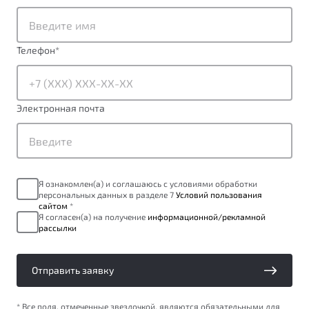
от 1 699 990 ₽*
Belgee Плюс
Подробно
Обзор
В наличии
Реферальная программа
Телефон
*
Клиентская поддержка
X70
Помощь на дорогах
Автомобили в наличии
Электронная почта
Тест-драйв
Автокредит
Спецпредложения
Я ознакомлен(а) и соглашаюсь с условиями обработки
персональных данных в разделе 7
Условий пользования
сайтом
*
Я согласен(а) на получение
информационной/рекламной
рассылки
Универсальный кроссовер
от 2 499 990 ₽*
Отправить заявку
Обзор
В наличии
Будьте еще более уверены на дорогах с программой
* Все поля, отмеченные звездочкой, являются обязательными для