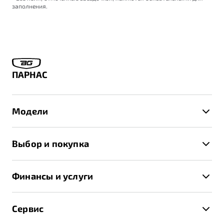
"Помощь на дорогах"
заполнения.
Преимущества программы
ПАРНАС
Запись на сервис
Калькулятор ТО
Клиентская поддержка
Модели
X50+
Выбор и покупка
S50
Автомобили в наличии
X70
Финансы и услуги
Спецпредложения и Акции
Автокредит
Записаться на тест-драйв
Сервис
Трейд-ин
Получить предложение