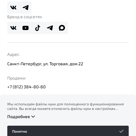
Belgee Плюс
Правовая информация
Реферальная программа
Бренд в соцсетях
Адрес
Санкт-Петербург, ул. Торговая, дом 22
Продажи
+7 (812) 384-80-80
Мы используем файлы куки для полноценного функционирования
сайта. Вы всегда можете отключить файлы куки в настройках
© 2026
вашего браузера. Продолжая использовать сайт, вы соглашаетесь
Правовая информация
Подробнее
на сбор и использование файлов куки, и подтверждаете
Политика конфиденциальности персональных данных
ознакомление с информацией по сбору, использованию и
Официальный сайт Belgee в России
возможной блокировке файлов куки в
Политике
Сделано в ПЕРКС
Понятно
конфиденциальности
.