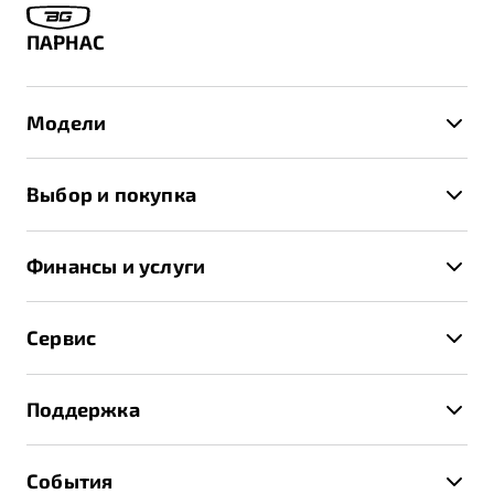
ПАРНАС
Модели
X50+
Выбор и покупка
S50
Автомобили в наличии
X70
Финансы и услуги
Спецпредложения и Акции
Автокредит
Записаться на тест-драйв
Сервис
Трейд-ин
Получить предложение
Записаться на сервис
Страхование
Поддержка
Руководство по эксплуатации
Расчет КАСКО
Гарантия Belgee
Техническое обслуживание
События