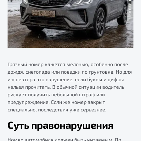
Ремонт электрооборудования
Автокредит
О дилерском центре
Диагностика автомобилей
Трейд-ин
Правовая информация
Ремонт двигателя
Яркий кроссовер
Страхование
от 2 219 990 ₽*
Кузовной ремонт
Расчет КАСКО
Полная диагностика
Обзор
В наличии
Покраска автомобилей
Грязный номер кажется мелочью, особенно после
S50
Ремонт тормозной системы
дождя, снегопада или поездки по грунтовке. Но для
инспектора это нарушение, если буквы и цифры
Ремонт ходовой части
нельзя прочитать. В обычной ситуации водитель
Обслуживание автокондиционеров
рискует получить небольшой штраф или
предупреждение. Если же номер закрыт
ПОДДЕРЖКА
специально, последствия уже серьезнее.
Гарантия Belgee
Суть правонарушения
Belgee Линк
Узнайте о специальных выгодах при покупке
Элегантный и практичный седан
Номер автомобиля должен быть читаемым. По
Belgee Клуб
автомобиля Belgee