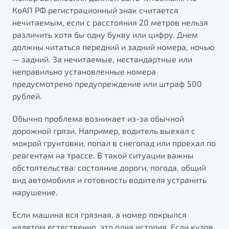
от 1 699 990 ₽*
КоАП РФ регистрационный знак считается
Belgee Плюс
Подробно
нечитаемым, если с расстояния 20 метров нельзя
Обзор
В наличии
различить хотя бы одну букву или цифру. Днем
Реферальная программа
должны читаться передний и задний номера, ночью
Клиентская поддержка
— задний. За нечитаемые, нестандартные или
X70
Помощь на дорогах
неправильно установленные номера
Автомобили в наличии
предусмотрено предупреждение или штраф 500
Тест-драйв
рублей.
Автокредит
Спецпредложения
Обычно проблема возникает из-за обычной
дорожной грязи. Например, водитель выехал с
мокрой грунтовки, попал в снегопад или проехал по
реагентам на трассе. В такой ситуации важны
обстоятельства: состояние дороги, погода, общий
Универсальный кроссовер
вид автомобиля и готовность водителя устранить
от 2 499 990 ₽*
нарушение.
Обзор
В наличии
Если машина вся грязная, а номер покрылся
Будьте еще более уверены на дорогах с программой
налетом естественно, это одна история. Если кузов