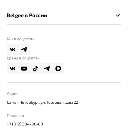
Клиентская поддержка
Калькулятор ТО
Новости
Помощь на дорогах
Belgee в России
Контакты
Belgee Линк
О бренде
Belgee Клуб
О дилерском центре
Мы в соцсетях
Belgee Плюс
Правовая информация
Реферальная программа
Бренд в соцсетях
Адрес
Санкт-Петербург, ул. Торговая, дом 22
Продажи
+7 (812) 384-80-80