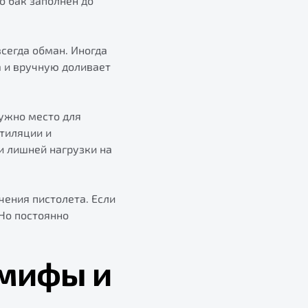
о бак заполнен до
всегда обман. Иногда
 и вручную доливает
нужно место для
нтиляции и
и лишней нагрузки на
чения пистолета. Если
 Но постоянно
 мифы и