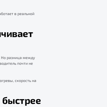
аботает в реальной
ичивает
. Но разница между
водитель почти не
огревы, скорость на
о быстрее