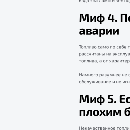
Езда «на лампочке» по
Миф 4. П
аварии
Топливо само по себе 
рассчитаны на эксплуа
топлива, а от характе
Намного разумнее не с
обслуживание и не игн
Миф 5. Е
плохим б
Некачественное топлив