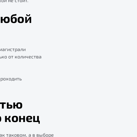
ой не стоит.
любой
 магистрали
ько от количества
проходить
стью
о конец
ак таковом, а в выборе