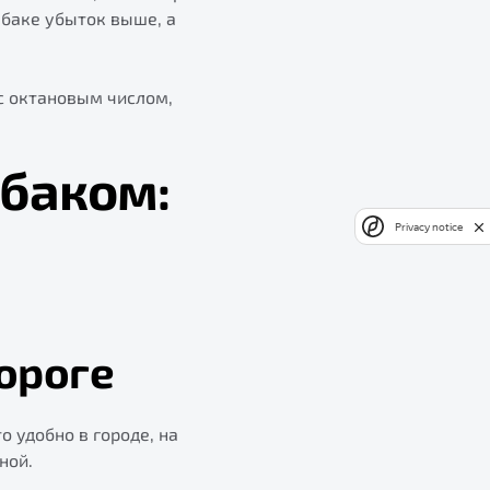
 баке убыток выше, а
с октановым числом,
баком:
Privacy notice
ороге
 удобно в городе, на
ной.