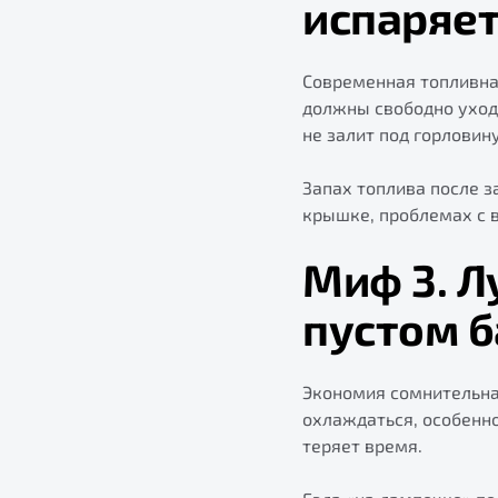
испаряет
Современная топливная
должны свободно уходи
не залит под горловин
Запах топлива после з
крышке, проблемах с в
Миф 3. Л
пустом б
Экономия сомнительна
охлаждаться, особенно
теряет время.