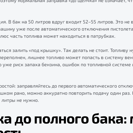
Поэтому нормальная заправка «до щелчка» не означает, чт
ия. В бак на 50 литров вдруг входит 52–55 литров. Это не 
машину уже после автоматического отключения пистолета
Плюс часть топлива может находиться в патрубках.
ться залить «под крышку». Так делать не стоит. Топливу 
переполнен, лишнее топливо может попасть в систему ве
о уже риск запаха бензина, ошибок по топливной системе 
остой: заправляйтесь до первого автоматического отклю
шком рано, можно аккуратно повторить подачу один раз.
 литры не нужно.
а до полного бака:
ость