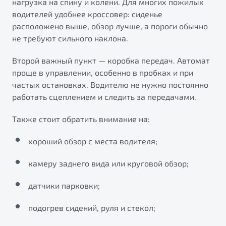
нагрузка на спину и колени. Для многих пожилых
от 1 699 990 ₽*
водителей удобнее кроссовер: сиденье
Belgee Плюс
Подробно
расположено выше, обзор лучше, а пороги обычно
Обзор
В наличии
Реферальная программа
не требуют сильного наклона.
Клиентская поддержка
X70
Второй важный пункт — коробка передач. Автомат
Помощь на дорогах
проще в управлении, особенно в пробках и при
Автомобили в наличии
частых остановках. Водителю не нужно постоянно
Тест-драйв
работать сцеплением и следить за передачами.
Автокредит
Спецпредложения
Также стоит обратить внимание на:
хороший обзор с места водителя;
камеру заднего вида или круговой обзор;
Универсальный кроссовер
от 2 499 990 ₽*
датчики парковки;
подогрев сидений, руля и стекол;
Обзор
В наличии
Будьте еще более уверены на дорогах с программой