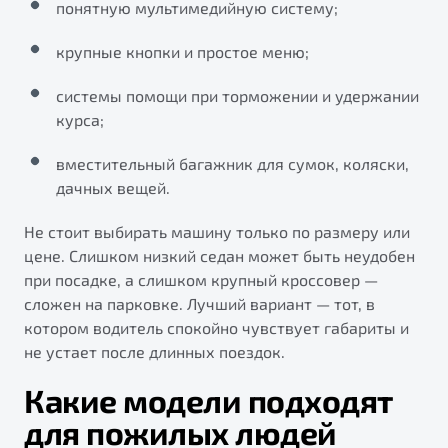
"Помощь на дорогах"
понятную мультимедийную систему;
Преимущества программы
крупные кнопки и простое меню;
системы помощи при торможении и удержании
курса;
Запись на сервис
вместительный багажник для сумок, коляски,
Калькулятор ТО
дачных вещей.
Клиентская поддержка
Не стоит выбирать машину только по размеру или
цене. Слишком низкий седан может быть неудобен
при посадке, а слишком крупный кроссовер —
сложен на парковке. Лучший вариант — тот, в
котором водитель спокойно чувствует габариты и
не устает после длинных поездок.
Какие модели подходят
для пожилых людей