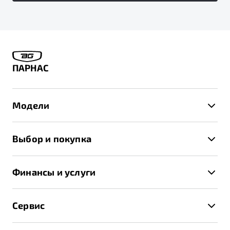
ПАРНАС
Модели
X50+
Выбор и покупка
S50
Автомобили в наличии
X70
Финансы и услуги
Спецпредложения и Акции
Автокредит
Записаться на тест-драйв
Сервис
Трейд-ин
Получить предложение
Записаться на сервис