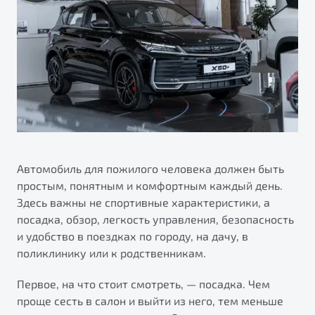
Ремонт электрооборудования
Автокредит
О дилерском центре
Диагностика автомобилей
Трейд-ин
Правовая информация
Ремонт двигателя
Яркий кроссовер
Страхование
от 2 219 990 ₽*
Кузовной ремонт
Расчет КАСКО
Полная диагностика
Обзор
В наличии
Покраска автомобилей
S50
Ремонт тормозной системы
Автомобиль для пожилого человека должен быть
Ремонт ходовой части
простым, понятным и комфортным каждый день.
Здесь важны не спортивные характеристики, а
Обслуживание автокондиционеров
посадка, обзор, легкость управления, безопасность
и удобство в поездках по городу, на дачу, в
ПОДДЕРЖКА
поликлинику или к родственникам.
Гарантия Belgee
Первое, на что стоит смотреть, — посадка. Чем
Belgee Линк
проще сесть в салон и выйти из него, тем меньше
Узнайте о специальных выгодах при покупке
Элегантный и практичный седан
Belgee Клуб
автомобиля Belgee