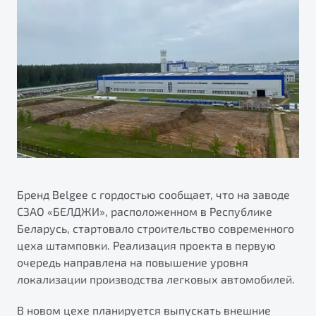
Ремонт электрооборудования
Автокредит
О дилерском центре
Диагностика автомобилей
Трейд-ин
Правовая информация
Ремонт двигателя
Яркий кроссовер
Страхование
от 2 219 990 ₽*
Кузовной ремонт
Расчет КАСКО
Полная диагностика
Обзор
В наличии
Покраска автомобилей
S50
Ремонт тормозной системы
Ремонт ходовой части
Бренд Belgee с гордостью сообщает, что на заводе
Обслуживание автокондиционеров
СЗАО «БЕЛДЖИ», расположенном в Республике
Беларусь, стартовало строительство современного
ПОДДЕРЖКА
цеха штамповки. Реализация проекта в первую
очередь направлена на повышение уровня
Гарантия Belgee
локализации производства легковых автомобилей.
Belgee Линк
Узнайте о специальных выгодах при покупке
Элегантный и практичный седан
В новом цехе планируется выпускать внешние
Belgee Клуб
автомобиля Belgee