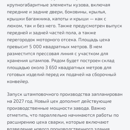
от 1 699 990 ₽*
крупногабаритные элементы кузова, включая
Belgee Плюс
Подробно
передние и задние двери, боковины, крылья,
крышки багажника, капоты и крыши — как с
Обзор
В наличии
Реферальная программа
люком, так и без него. Также предусмотрен выпуск
Клиентская поддержка
передней и задней частей пола, а также
X70
перегородок моторного отсека. Площадь цеха
Помощь на дорогах
Автомобили в наличии
превысит 5 000 квадратных метров. В нем
Тест-драйв
разместится прессовая линия с участком для
Автокредит
хранения штампов. Рядом будет построен склад
Спецпредложения
площадью около 3 650 квадратных метров для
готовых изделий перед их подачей на сборочный
конвейер.
Запуск штамповочного производства запланирован
Универсальный кроссовер
на 2027 год. Новый цех дополнит действующие
от 2 499 990 ₽*
производственные мощности завода. Важно
отметить, что параллельно начинаются работы по
Обзор
В наличии
расширению цеха сварки, которые включают
Будьте еще более уверены на дорогах с программой
возведение нового производственного здания