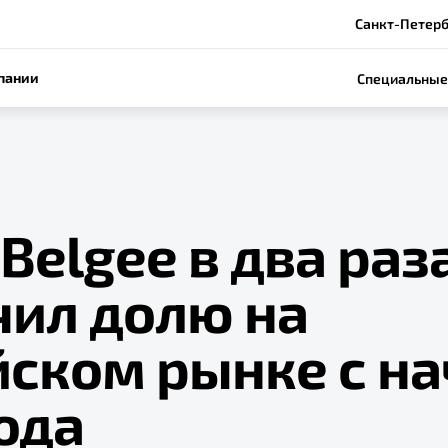
Санкт-Петербу
пании
Специальные
Belgee в два раз
чил долю на
йском рынке с на
ода