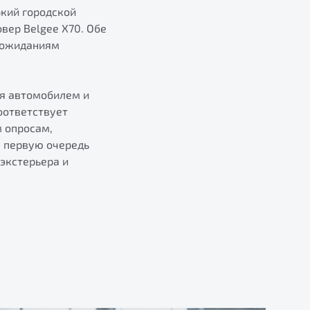
ркий городской
вер Belgee X70. Обе
 ожиданиям
ия автомобилем и
оответствует
м опросам,
в первую очередь
экстерьера и