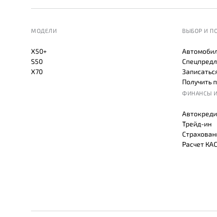
МОДЕЛИ
ВЫБОР И П
X50+
Автомобил
S50
Спецпредл
X70
Записаться
Получить 
ФИНАНСЫ И
Автокреди
Трейд-ин
Страхован
Расчет КА