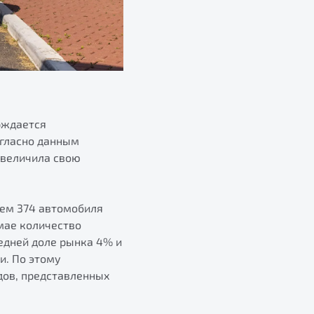
рждается
огласно данным
 увеличила свою
нем 374 автомобиля
 мае количество
едней доле рынка 4% и
и. По этому
дов, представленных