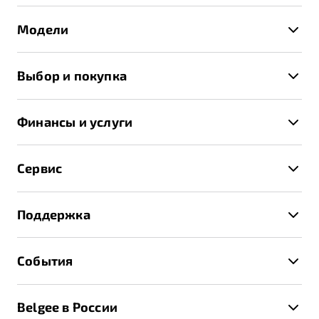
Модели
X50+
Выбор и покупка
S50
Автомобили в наличии
X70
Финансы и услуги
Спецпредложения и Акции
Автокредит
Записаться на тест-драйв
Сервис
Трейд-ин
Получить предложение
Записаться на сервис
Страхование
Поддержка
Руководство по эксплуатации
Расчет КАСКО
Гарантия Belgee
Техническое обслуживание
События
Клиентская поддержка
Калькулятор ТО
Новости
Помощь на дорогах
Belgee в России
Контакты