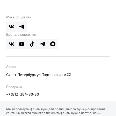
Belgee Линк
О бренде
Belgee Клуб
О дилерском центре
Мы в соцсетях
Belgee Плюс
Правовая информация
Реферальная программа
Бренд в соцсетях
Адрес
Санкт-Петербург, ул. Торговая, дом 22
Продажи
+7 (812) 384-80-80
Мы используем файлы куки для полноценного функционирования
сайта. Вы всегда можете отключить файлы куки в настройках
© 2026