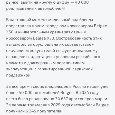
рынке, выйти на круглую цифру — 40 000
от 1 699 990 ₽*
реализованных автомобилей!
Belgee Плюс
Подробно
Обзор
В наличии
Реферальная программа
В настоящий момент модельный ряд бренда
представлен ярким городским кроссовером Belgee
Клиентская поддержка
X70
X50 и универсальным среднеразмерным
Помощь на дорогах
Автомобили в наличии
кроссовером Belgee X70. Востребованность этих
Тест-драйв
автомобилей обусловлена их соответствием
Автокредит
ожиданиям покупателей по функциональному
Спецпредложения
оснащению, адаптации к условиям российского
климата и долгосрочным перспективам
эксплуатации с гарантированной сервисной
поддержкой.
Универсальный кроссовер
За все время своих владельцев в России нашли уже
более 40 000 автомобилей Belgee. В 2024 году
от 2 499 990 ₽*
всего было реализовано 34 637 кроссоверов марки.
За первые три месяца 2025 года автомобили Belgee
Обзор
В наличии
получили 6 245 покупателей.
Будьте еще более уверены на дорогах с программой