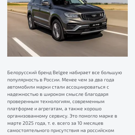
Ремонт электрооборудования
Автокредит
О дилерском центре
Диагностика автомобилей
Трейд-ин
Правовая информация
Ремонт двигателя
Яркий кроссовер
Страхование
от 2 219 990 ₽*
Кузовной ремонт
Расчет КАСКО
Полная диагностика
Обзор
В наличии
Покраска автомобилей
S50
Ремонт тормозной системы
Белорусский бренд Belgee набирает все большую
Ремонт ходовой части
популярность в России. Менее чем за два года
автомобили марки стали ассоциироваться с
Обслуживание автокондиционеров
надежностью в широком смысле благодаря
проверенным технологиям, современным
ПОДДЕРЖКА
платформе и агрегатам, а также хорошо
Гарантия Belgee
организованному сервису. Это помогло марке в
марте 2025 года, т. е. всего за 10 месяцев
Belgee Линк
Узнайте о специальных выгодах при покупке
самостоятельного присутствия на российском
Элегантный и практичный седан
Belgee Клуб
автомобиля Belgee