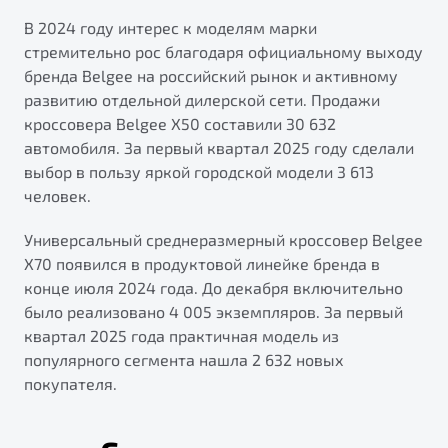
"Помощь на дорогах"
В 2024 году интерес к моделям марки
Преимущества программы
стремительно рос благодаря официальному выходу
бренда Belgee на российский рынок и активному
развитию отдельной дилерской сети. Продажи
кроссовера Belgee X50 составили 30 632
автомобиля. За первый квартал 2025 году сделали
Запись на сервис
выбор в пользу яркой городской модели 3 613
Калькулятор ТО
человек.
Клиентская поддержка
Универсальный среднеразмерный кроссовер Belgee
X70 появился в продуктовой линейке бренда в
конце июля 2024 года. До декабря включительно
было реализовано 4 005 экземпляров. За первый
квартал 2025 года практичная модель из
популярного сегмента нашла 2 632 новых
покупателя.