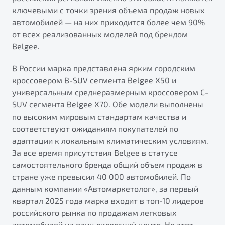
от 1 699 990 ₽*
ключевыми с точки зрения объема продаж новых
Belgee Плюс
Подробно
автомобилей — на них приходится более чем 90%
Обзор
В наличии
от всех реализованных моделей под брендом
Реферальная программа
Belgee.
Клиентская поддержка
X70
В России марка представлена ярким городским
Помощь на дорогах
Автомобили в наличии
кроссовером B-SUV сегмента Belgee X50 и
Тест-драйв
универсальным среднеразмерным кроссовером C-
Автокредит
SUV сегмента Belgee X70. Обе модели выполнены
Спецпредложения
по высоким мировым стандартам качества и
соответствуют ожиданиям покупателей по
адаптации к локальным климатическим условиям.
За все время присутствия Belgee в статусе
самостоятельного бренда общий объем продаж в
Универсальный кроссовер
стране уже превысил 40 000 автомобилей. По
от 2 499 990 ₽*
данным компании «Автомаркетолог», за первый
квартал 2025 года марка входит в топ-10 лидеров
Обзор
В наличии
российского рынка по продажам легковых
Будьте еще более уверены на дорогах с программой
автомобилей на один дилерский центр. Но этот