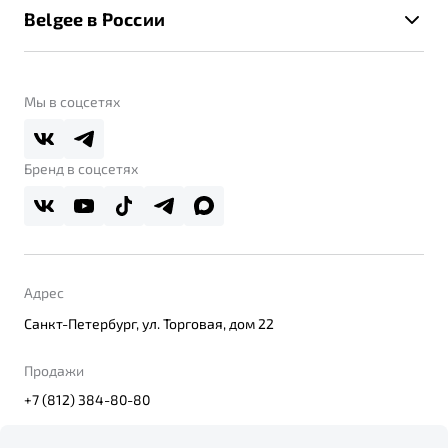
Помощь на дорогах
Belgee в России
Контакты
Belgee Линк
О бренде
Belgee Клуб
О дилерском центре
Мы в соцсетях
Belgee Плюс
Правовая информация
Реферальная программа
Бренд в соцсетях
Адрес
Санкт-Петербург, ул. Торговая, дом 22
Продажи
+7 (812) 384-80-80