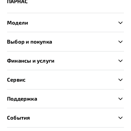
ПАРНАС
Модели
X50+
Выбор и покупка
S50
Автомобили в наличии
X70
Финансы и услуги
Спецпредложения и Акции
Автокредит
Записаться на тест-драйв
Сервис
Трейд-ин
Получить предложение
Записаться на сервис
Страхование
Поддержка
Руководство по эксплуатации
Расчет КАСКО
Гарантия Belgee
Техническое обслуживание
События
Клиентская поддержка
Калькулятор ТО
Новости