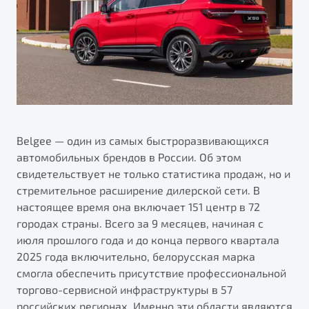
Ремонт электрооборудования
Автокредит
О дилерском центре
Диагностика автомобилей
Трейд-ин
Правовая информация
Ремонт двигателя
Яркий кроссовер
Страхование
от 2 219 990 ₽*
Кузовной ремонт
Расчет КАСКО
Полная диагностика
Обзор
В наличии
Покраска автомобилей
Belgee — один из самых быстроразвивающихся
S50
Ремонт тормозной системы
автомобильных брендов в России. Об этом
свидетельствует не только статистика продаж, но и
Ремонт ходовой части
стремительное расширение дилерской сети. В
Обслуживание автокондиционеров
настоящее время она включает 151 центр в 72
городах страны. Всего за 9 месяцев, начиная с
ПОДДЕРЖКА
июля прошлого года и до конца первого квартала
2025 года включительно, белорусская марка
Гарантия Belgee
смогла обеспечить присутствие профессиональной
Belgee Линк
торгово-сервисной инфраструктуры в 57
Узнайте о специальных выгодах при покупке
Элегантный и практичный седан
российских регионах. Именно эти области являются
Belgee Клуб
автомобиля Belgee