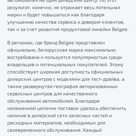
"Помощь на дорогах"
результат, конечно, не отражает весь потенциал
Преимущества программы
марки и будет повышаться как благодаря
улучшению качества сервиса и доверия клиентов,
так и за счет развития продуктовой линейки Belgee.
В регионах, где бренд Belgee представлен
Запись на сервис
официально, белорусская марка максимально
Калькулятор ТО
востребована и пользуется популярностью среди
Клиентская поддержка
владельцев и потенциальных покупателей. Этому
способствует широкая доступность официальных
дилерских центров с моделями для тест-драйва, а
также развернутая география авторизованных
сервисных центров для качественного
обслуживания автомобилей. Благодаря
налаженной цепочке поставок удалось обеспечить
наличие в дилерской сети запасных частей и
расходных материалов, необходимых для
своевременного обслуживания. Каждый