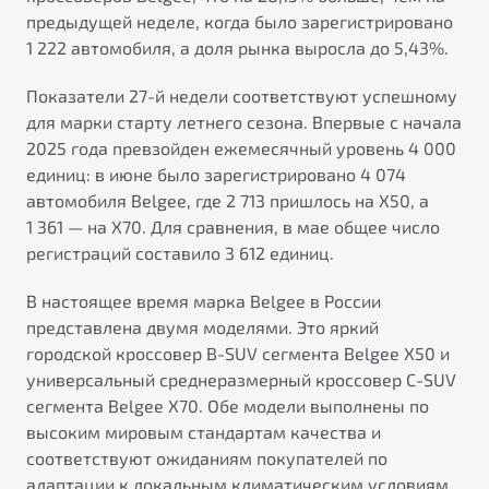
от 1 699 990 ₽*
предыдущей неделе, когда было зарегистрировано
Belgee Плюс
Подробно
1 222 автомобиля, а доля рынка выросла до 5,43%.
Обзор
В наличии
Реферальная программа
Показатели 27-й недели соответствуют успешному
Клиентская поддержка
для марки старту летнего сезона. Впервые с начала
X70
2025 года превзойден ежемесячный уровень 4 000
Помощь на дорогах
Автомобили в наличии
единиц: в июне было зарегистрировано 4 074
Тест-драйв
автомобиля Belgee, где 2 713 пришлось на X50, а
Автокредит
1 361 — на X70. Для сравнения, в мае общее число
Спецпредложения
регистраций составило 3 612 единиц.
В настоящее время марка Belgee в России
представлена двумя моделями. Это яркий
городской кроссовер B-SUV сегмента Belgee X50 и
Универсальный кроссовер
универсальный среднеразмерный кроссовер C-SUV
от 2 499 990 ₽*
сегмента Belgee X70. Обе модели выполнены по
высоким мировым стандартам качества и
Обзор
В наличии
соответствуют ожиданиям покупателей по
Будьте еще более уверены на дорогах с программой
адаптации к локальным климатическим условиям.