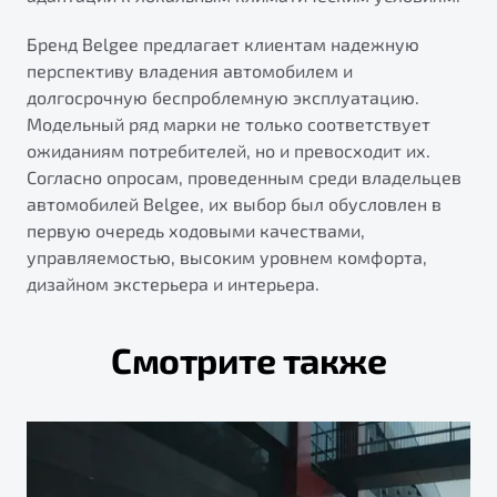
"Помощь на дорогах"
Бренд Belgee предлагает клиентам надежную
Преимущества программы
перспективу владения автомобилем и
долгосрочную беспроблемную эксплуатацию.
Модельный ряд марки не только соответствует
ожиданиям потребителей, но и превосходит их.
Запись на сервис
Согласно опросам, проведенным среди владельцев
Калькулятор ТО
автомобилей Belgee, их выбор был обусловлен в
Клиентская поддержка
первую очередь ходовыми качествами,
управляемостью, высоким уровнем комфорта,
дизайном экстерьера и интерьера.
Смотрите также