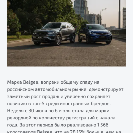
Ремонт электрооборудования
Автокредит
О дилерском центре
Диагностика автомобилей
Трейд-ин
Правовая информация
Ремонт двигателя
Яркий кроссовер
Страхование
от 2 219 990 ₽*
Кузовной ремонт
Расчет КАСКО
Полная диагностика
Обзор
В наличии
Покраска автомобилей
S50
Ремонт тормозной системы
Ремонт ходовой части
Марка Belgee, вопреки общему спаду на
Обслуживание автокондиционеров
российском автомобильном рынке, демонстрирует
заметный рост продаж и уверенно сохраняет
ПОДДЕРЖКА
позицию в топ-5 среди иностранных брендов.
Неделя c 30 июня по 6 июля стала для марки
Гарантия Belgee
рекордной по количеству регистраций с начала
Belgee Линк
года. За этот период было реализовано 1 566
Узнайте о специальных выгодах при покупке
Элегантный и практичный седан
кроссоверов Belgee, что на 28,15% больше, чем на
Belgee Клуб
автомобиля Belgee