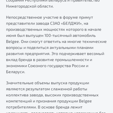
"Помощь на дорогах"
Нижегородской области.
Преимущества программы
Непосредственное участие в форуме примут
представители завода СЗАО «БЕЛДЖИ», на
производственных мощностях которого в начале
июня был выпущен 100-тысячный автомобиль
Запись на сервис
Belgee. Они смогут ответить на многие технические
Калькулятор ТО
вопросы и поделиться актуальными планами
Клиентская поддержка
развития предприятия. Это подчеркивает весомый
вклад бренда в развитие промышленности и
экономики Союзного государства России и
Беларуси.
Значительные объемы выпуска продукции
являются результатом слаженной работы
коллектива завода, высоких производственных
компетенций и признания продукции Belgee
потребителями. В основе бренда лежит
надежность, реализовать которую невозможно без