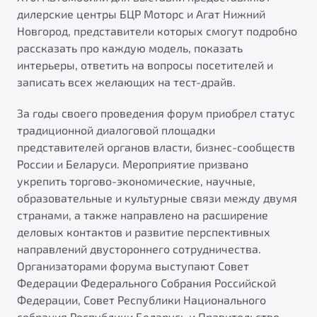
от 1 699 990 ₽*
дилерские центры БЦР Моторс и Агат Нижний
Belgee Плюс
Подробно
Новгород, представители которых смогут подробно
Обзор
В наличии
рассказать про каждую модель, показать
Реферальная программа
интерьеры, ответить на вопросы посетителей и
Клиентская поддержка
записать всех желающих на тест-драйв.
X70
Помощь на дорогах
Автомобили в наличии
За годы своего проведения форум приобрел статус
Тест-драйв
традиционной диалоговой площадки
Автокредит
представителей органов власти, бизнес-сообществ
Спецпредложения
России и Беларуси. Мероприятие призвано
укрепить торгово-экономические, научные,
образовательные и культурные связи между двумя
странами, а также направлено на расширение
деловых контактов и развитие перспективных
Универсальный кроссовер
направлений двустороннего сотрудничества.
от 2 499 990 ₽*
Организаторами форума выступают Совет
Федерации Федерального Собрания Российской
Обзор
В наличии
Федерации, Совет Республики Национального
Будьте еще более уверены на дорогах с программой
собрания Республики Беларусь и Правительство