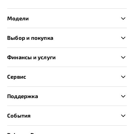
Модели
X50+
Выбор и покупка
S50
Автомобили в наличии
X70
Финансы и услуги
Спецпредложения и Акции
Автокредит
Записаться на тест-драйв
Сервис
Трейд-ин
Получить предложение
Записаться на сервис
Страхование
Поддержка
Руководство по эксплуатации
Расчет КАСКО
Гарантия Belgee
Техническое обслуживание
События
Клиентская поддержка
Калькулятор ТО
Новости
Помощь на дорогах