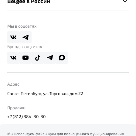
Belgee в России
Контакты
Belgee Линк
О бренде
Belgee Клуб
О дилерском центре
Мы в соцсетях
Belgee Плюс
Правовая информация
Реферальная программа
Бренд в соцсетях
Адрес
Санкт-Петербург, ул. Торговая, дом 22
Продажи
+7 (812) 384-80-80
Мы используем файлы куки для полноценного функционирования