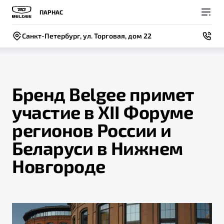
ПАРНАС
Санкт-Петербург, ул. Торговая, дом 22
Бренд Belgee примет
участие в XII Форуме
Покупателям
Владельцам
О компании
Модели
регионов России и
ВЫБОР И ПОКУПКА
СЕРВИС
СОБЫТИЯ
Беларуси в Нижнем
Новый
X50+
Автомобили в наличии
Записаться на сервис
Новости
Новгороде
Спецпредложения и Акции
Руководство по эксплуатации
Контакты
Записаться на тест-драйв
Техническое обслуживание
BELGEE В РОССИИ
Калькулятор ТО
ФИНАНСЫ И УСЛУГИ
О бренде