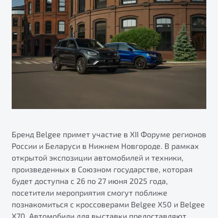
Ремонт электрооборудования
Автокредит
О дилерском центре
Диагностика автомобилей
Трейд-ин
Правовая информация
Ремонт двигателя
Яркий кроссовер
Страхование
от 2 219 990 ₽*
Кузовной ремонт
Расчет КАСКО
Полная диагностика
Обзор
В наличии
Покраска автомобилей
S50
Ремонт тормозной системы
Ремонт ходовой части
Бренд Belgee примет участие в XII Форуме регионов
Обслуживание автокондиционеров
России и Беларуси в Нижнем Новгороде. В рамках
открытой экспозиции автомобилей и техники,
ПОДДЕРЖКА
произведенных в Союзном государстве, которая
будет доступна с 26 по 27 июня 2025 года,
Гарантия Belgee
посетители мероприятия смогут поближе
Belgee Линк
познакомиться с кроссоверами Belgee X50 и Belgee
Узнайте о специальных выгодах при покупке
Элегантный и практичный седан
X70. Автомобили для выставки предоставляют
Belgee Клуб
автомобиля Belgee