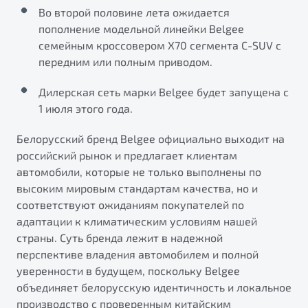
от 1 699 990 ₽*
Во второй половине лета ожидается
Belgee Плюс
Подробно
пополнение модельной линейки Belgee
Обзор
В наличии
семейным кроссовером Х70 сегмента C-SUV с
Реферальная программа
передним или полным приводом.
Клиентская поддержка
X70
Дилерская сеть марки Belgee будет запущена с
Помощь на дорогах
Автомобили в наличии
1 июля этого года.
Тест-драйв
Автокредит
Белорусский бренд Belgee официально выходит на
Спецпредложения
российский рынок и предлагает клиентам
автомобили, которые не только выполнены по
высоким мировым стандартам качества, но и
соответствуют ожиданиям покупателей по
адаптации к климатическим условиям нашей
Универсальный кроссовер
страны. Суть бренда лежит в надежной
от 2 499 990 ₽*
перспективе владения автомобилем и полной
уверенности в будущем, поскольку Belgee
Обзор
В наличии
объединяет белорусскую идентичность и локальное
Будьте еще более уверены на дорогах с программой
производство с проверенным китайским