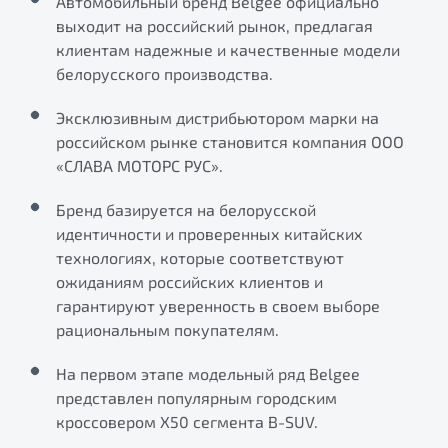
Автомобильный бренд Belgee официально
Ремонт электрооборудования
выходит на российский рынок, предлагая
Автокредит
О дилерском центре
Диагностика автомобилей
клиентам надежные и качественные модели
Трейд-ин
Правовая информация
белорусского производства.
Ремонт двигателя
Яркий кроссовер
Страхование
от 2 219 990 ₽*
Кузовной ремонт
Эксклюзивным дистрибьютором марки на
Расчет КАСКО
российском рынке становится компания ООО
Полная диагностика
Обзор
В наличии
«СЛАВА МОТОРС РУС».
Покраска автомобилей
Бренд базируется на белорусской
S50
Ремонт тормозной системы
идентичности и проверенных китайских
Ремонт ходовой части
технологиях, которые соответствуют
ожиданиям российских клиентов и
Обслуживание автокондиционеров
гарантируют уверенность в своем выборе
рациональным покупателям.
ПОДДЕРЖКА
На первом этапе модельный ряд Belgee
Гарантия Belgee
представлен популярным городским
Belgee Линк
кроссовером Х50 сегмента B-SUV.
Узнайте о специальных выгодах при покупке
Элегантный и практичный седан
Belgee Клуб
автомобиля Belgee