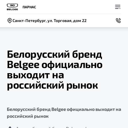
ПАРНАС
Санкт-Петербург, ул. Торговая, дом 22
Белорусский бренд
Belgee официально
Покупателям
Владельцам
О компании
Модели
выходит на
ВЫБОР И ПОКУПКА
СЕРВИС
СОБЫТИЯ
российский рынок
Новый
X50+
Автомобили в наличии
Записаться на сервис
Новости
Спецпредложения и Акции
Руководство по эксплуатации
Контакты
Белорусский бренд Belgee официально выходит на
Записаться на тест-драйв
Техническое обслуживание
BELGEE В РОССИИ
российский рынок
Калькулятор ТО
ФИНАНСЫ И УСЛУГИ
О бренде