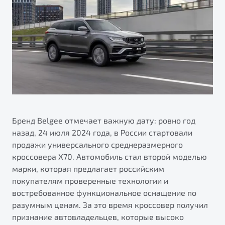
Ремонт электрооборудования
Автокредит
О дилерском центре
Диагностика автомобилей
Трейд-ин
Правовая информация
Ремонт двигателя
Яркий кроссовер
Страхование
от 2 219 990 ₽*
Кузовной ремонт
Расчет КАСКО
Полная диагностика
Обзор
В наличии
Покраска автомобилей
S50
Ремонт тормозной системы
Бренд Belgee отмечает важную дату: ровно год
Ремонт ходовой части
назад, 24 июля 2024 года, в России стартовали
продажи универсального среднеразмерного
Обслуживание автокондиционеров
кроссовера X70. Автомобиль стал второй моделью
марки, которая предлагает российским
ПОДДЕРЖКА
покупателям проверенные технологии и
Гарантия Belgee
востребованное функциональное оснащение по
разумным ценам. За это время кроссовер получил
Belgee Линк
Узнайте о специальных выгодах при покупке
признание автовладельцев, которые высоко
Элегантный и практичный седан
Belgee Клуб
автомобиля Belgee