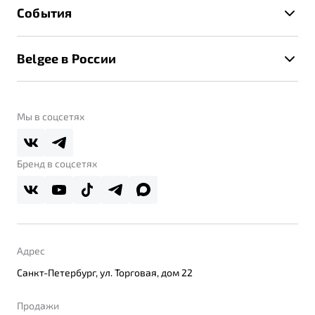
Техническое обслуживание
События
Клиентская поддержка
Калькулятор ТО
Новости
Помощь на дорогах
Belgee в России
Контакты
Belgee Линк
О бренде
Belgee Клуб
О дилерском центре
Мы в соцсетях
Belgee Плюс
Правовая информация
Реферальная программа
Бренд в соцсетях
Адрес
Санкт-Петербург, ул. Торговая, дом 22
Продажи