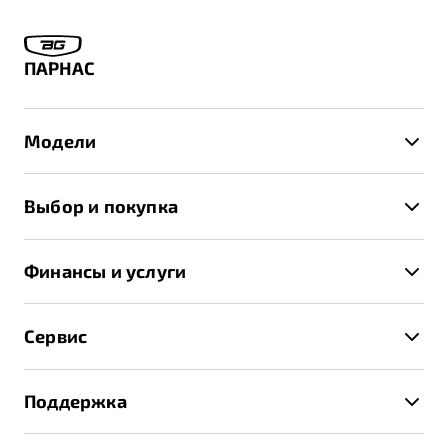
ПАРНАС
Модели
X50+
Выбор и покупка
S50
Автомобили в наличии
X70
Финансы и услуги
Спецпредложения и Акции
Автокредит
Записаться на тест-драйв
Сервис
Трейд-ин
Получить предложение
Записаться на сервис
Страхование
Поддержка
Руководство по эксплуатации
Расчет КАСКО
Гарантия Belgee