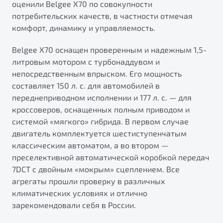
оценили Belgee X70 по совокупности
от 1 699 990 ₽*
потребительских качеств, в частности отмечая
Belgee Плюс
Подробно
комфорт, динамику и управляемость.
Обзор
В наличии
Реферальная программа
Belgee X70 оснащен проверенным и надежным 1,5-
Клиентская поддержка
X70
литровым мотором с турбонаддувом и
Помощь на дорогах
Автомобили в наличии
непосредственным впрыском. Его мощность
Тест-драйв
составляет 150 л. с. для автомобилей в
Автокредит
переднеприводном исполнении и 177 л. с. — для
Спецпредложения
кроссоверов, оснащенных полным приводом и
системой «мягкого» гибрида. В первом случае
двигатель комплектуется шестиступенчатым
классическим автоматом, а во втором —
преселективной автоматической коробкой передач
Универсальный кроссовер
7DCT с двойным «мокрым» сцеплением. Все
от 2 499 990 ₽*
агрегаты прошли проверку в различных
климатических условиях и отлично
зарекомендовали себя в России.
Обзор
В наличии
Будьте еще более уверены на дорогах с программой