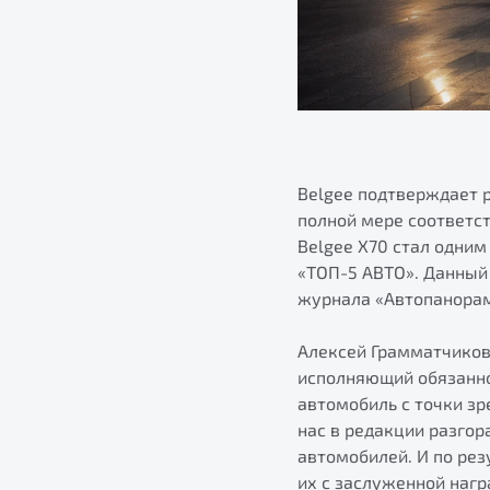
Belgee подтверждает 
полной мере соответс
Belgee X70 стал одним
«ТОП-5 АВТО». Данный
журнала «Автопанорам
Алексей Грамматчиков
исполняющий обязанно
автомобиль с точки з
нас в редакции разго
автомобилей. И по ре
их с заслуженной нагр