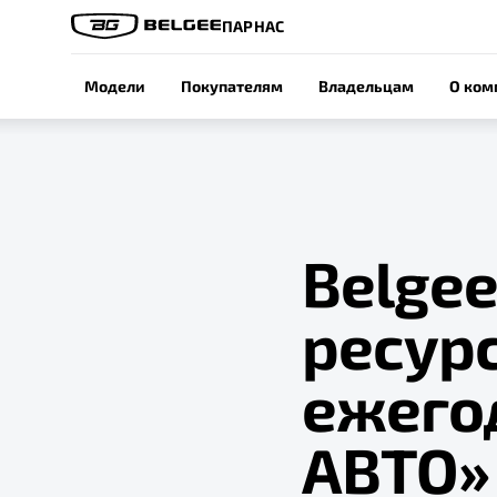
ПАРНАС
Модели
Покупателям
Владельцам
О ком
Belgee
ресурс
ежего
АВТО»