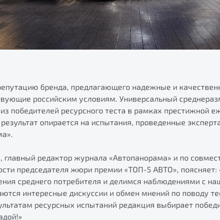
репутацию бренда, предлагающего надежные и качествен
твующие российским условиям. Универсальный среднера
 из победителей ресурсного теста в рамках престижной 
 результат опирается на испытания, проведенные экспер
а».
, главный редактор журнала «Автопанорама» и по совмес
сти председателя жюри премии «ТОП-5 АВТО», поясняет
рения среднего потребителя и делимся наблюдениями с на
раются интересные дискуссии и обмен мнений по поводу т
зультатам ресурсных испытаний редакция выбирает побед
адой!»