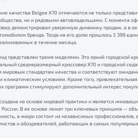
кие качества Belgee X70 отмечаются не только представ
общества, но и рядовыми автовладельцами. С момента оф
овер демонстрировал уверенную динамику продаж, а в ок
мобилем бренда. Тогда на его долю пришлось 5 399 едини
еализованных в течение месяца.
енд представлен тремя моделями. Это яркий городской кр
альный среднеразмерный кроссовер X70 и городской седа
 мировым стандартам качества и соответствуют ожидан
м климатическим условиям. Кроме того, привлекательная
х программ стимулируют дополнительный интерес покуп
создана на основе мировой практики и является инноваци
России. В ее основе лежат три ключевых принципа — объ
чность, а жюри состоит из независимых профессионалов,
истов и обозревателей, работающих в самых популярны