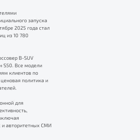
ителями
ициального запуска
тябре 2025 года стал
ц из 10 780
оссовер B-SUV
н S50. Все модели
иям клиентов по
 ценовая политика и
ателей.
онной для
ективность,
 включая
х и авторитетных СМИ