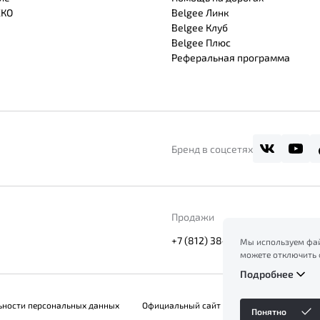
СКО
Belgee Линк
Belgee Клуб
Belgee Плюс
Реферальная программа
Бренд в соцсетях
Продажи
+7 (812) 384-80-80
Мы используем фай
можете отключить 
сайт, вы соглашает
Подробнее
ознакомление с ин
файлов куки в
Поли
ьности персональных данных
Официальный сайт Belgee в России
Понятно