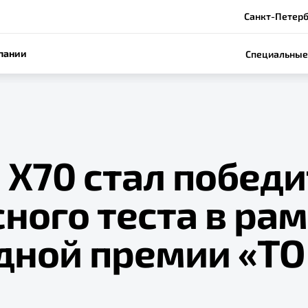
Санкт-Петербу
пании
Специальные
 Х70 стал побед
ного теста в ра
дной премии «ТО