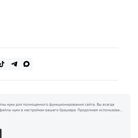
лы куки для полноценного функционирования сайта. Вы всегда
файлы куки в настройках вашего браузера. Продолжая использовать
есь на сбор и использование файлов куки, и подтверждаете
формацией по сбору, использованию и возможной блокировке
тике конфиденциальности
.
Сделано в ПЕРКС