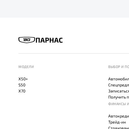
ПАРНАС
МОДЕЛИ
ВЫБОР И П
X50+
Автомобил
S50
Спецпредл
X70
Записаться
Получить 
ФИНАНСЫ И
Автокреди
Трейд-ин
Страхован