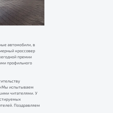
ные автомобили, в
змерный кроссовер
ежегодной премии
тами профильного
тительству
: «Мы испытываем
шими читателями. У
естируемых
ителей. Поздравляем