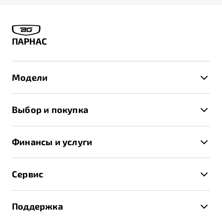
ПАРНАС
Модели
X50+
Выбор и покупка
S50
Автомобили в наличии
X70
Финансы и услуги
Спецпредложения и Акции
Автокредит
Записаться на тест-драйв
Сервис
Трейд-ин
Получить предложение
Записаться на сервис
Страхование
Поддержка
Руководство по эксплуатации
Расчет КАСКО