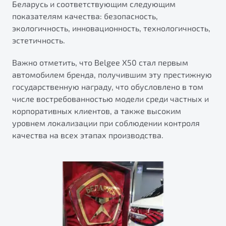
Беларусь и соответствующим следующим
от 1 699 990 ₽*
показателям качества: безопасность,
Belgee Плюс
Подробно
экологичность, инновационность, технологичность,
Обзор
В наличии
Реферальная программа
эстетичность.
Клиентская поддержка
X70
Важно отметить, что Belgee X50 стал первым
Помощь на дорогах
Автомобили в наличии
автомобилем бренда, получившим эту престижную
Тест-драйв
государственную награду, что обусловлено в том
Автокредит
числе востребованностью модели среди частных и
Спецпредложения
корпоративных клиентов, а также высоким
уровнем локализации при соблюдении контроля
качества на всех этапах производства.
Универсальный кроссовер
от 2 499 990 ₽*
Обзор
В наличии
Будьте еще более уверены на дорогах с программой