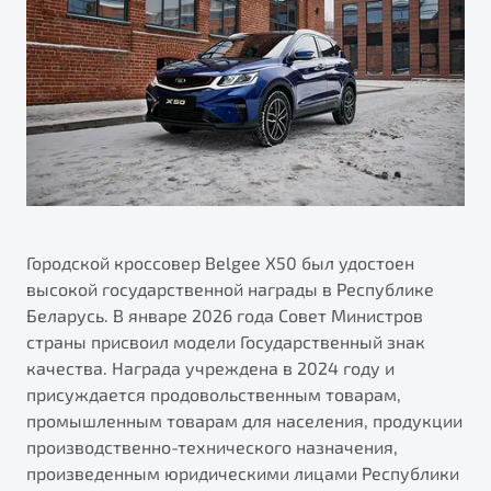
Ремонт электрооборудования
Автокредит
О дилерском центре
Диагностика автомобилей
Трейд-ин
Правовая информация
Ремонт двигателя
Яркий кроссовер
Страхование
от 2 219 990 ₽*
Кузовной ремонт
Расчет КАСКО
Полная диагностика
Обзор
В наличии
Покраска автомобилей
S50
Ремонт тормозной системы
Городской кроссовер Belgee Х50 был удостоен
Ремонт ходовой части
высокой государственной награды в Республике
Беларусь. В январе 2026 года Совет Министров
Обслуживание автокондиционеров
страны присвоил модели Государственный знак
качества. Награда учреждена в 2024 году и
ПОДДЕРЖКА
присуждается продовольственным товарам,
Гарантия Belgee
промышленным товарам для населения, продукции
производственно-технического назначения,
Belgee Линк
Узнайте о специальных выгодах при покупке
произведенным юридическими лицами Республики
Элегантный и практичный седан
Belgee Клуб
автомобиля Belgee