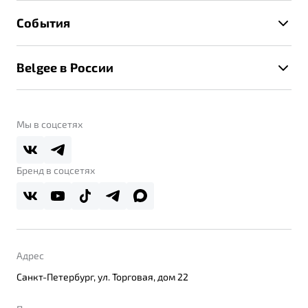
Гарантия Belgee
Техническое обслуживание
События
Клиентская поддержка
Калькулятор ТО
Новости
Помощь на дорогах
Belgee в России
Контакты
Belgee Линк
О бренде
Belgee Клуб
О дилерском центре
Мы в соцсетях
Belgee Плюс
Правовая информация
Реферальная программа
Бренд в соцсетях
Адрес
Санкт-Петербург, ул. Торговая, дом 22