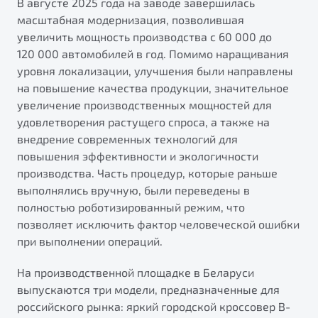
В августе 2025 года на заводе завершилась
от 1 699 990 ₽*
масштабная модернизация, позволившая
Belgee Плюс
Подробно
увеличить мощность производства с 60 000 до
Обзор
В наличии
Реферальная программа
120 000 автомобилей в год. Помимо наращивания
уровня локализации, улучшения были направлены
Клиентская поддержка
X70
на повышение качества продукции, значительное
Помощь на дорогах
Автомобили в наличии
увеличение производственных мощностей для
Тест-драйв
удовлетворения растущего спроса, а также на
Автокредит
внедрение современных технологий для
Спецпредложения
повышения эффективности и экологичности
производства. Часть процедур, которые раньше
выполнялись вручную, были переведены в
полностью роботизированный режим, что
позволяет исключить фактор человеческой ошибки
Универсальный кроссовер
при выполнении операций.
от 2 499 990 ₽*
На производственной площадке в Беларуси
выпускаются три модели, предназначенные для
Обзор
В наличии
российского рынка: яркий городской кроссовер B-
Будьте еще более уверены на дорогах с программой