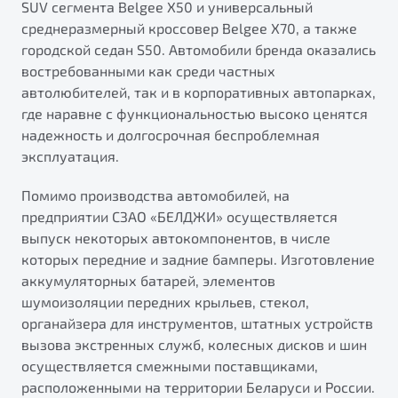
"Помощь на дорогах"
SUV сегмента Belgee X50 и универсальный
среднеразмерный кроссовер Belgee X70, а также
Преимущества программы
городской седан S50. Автомобили бренда оказались
востребованными как среди частных
автолюбителей, так и в корпоративных автопарках,
где наравне с функциональностью высоко ценятся
надежность и долгосрочная беспроблемная
Запись на сервис
эксплуатация.
Калькулятор ТО
Клиентская поддержка
Помимо производства автомобилей, на
предприятии СЗАО «БЕЛДЖИ» осуществляется
выпуск некоторых автокомпонентов, в числе
которых передние и задние бамперы. Изготовление
аккумуляторных батарей, элементов
шумоизоляции передних крыльев, стекол,
органайзера для инструментов, штатных устройств
вызова экстренных служб, колесных дисков и шин
осуществляется смежными поставщиками,
расположенными на территории Беларуси и России.