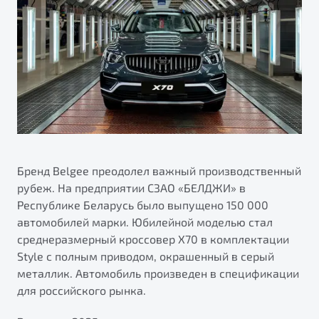
Ремонт электрооборудования
Автокредит
О дилерском центре
Диагностика автомобилей
Трейд-ин
Правовая информация
Ремонт двигателя
Яркий кроссовер
Страхование
от 2 219 990 ₽*
Кузовной ремонт
Расчет КАСКО
Полная диагностика
Обзор
В наличии
Покраска автомобилей
S50
Ремонт тормозной системы
Бренд Belgee преодолел важный производственный
Ремонт ходовой части
рубеж. На предприятии СЗАО «БЕЛДЖИ» в
Республике Беларусь было выпущено 150 000
Обслуживание автокондиционеров
автомобилей марки. Юбилейной моделью стал
среднеразмерный кроссовер X70 в комплектации
ПОДДЕРЖКА
Style с полным приводом, окрашенный в серый
Гарантия Belgee
металлик. Автомобиль произведен в спецификации
для российского рынка.
Belgee Линк
Узнайте о специальных выгодах при покупке
Элегантный и практичный седан
Belgee Клуб
автомобиля Belgee