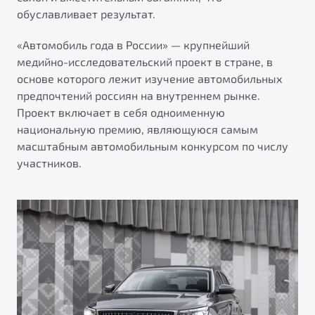
от 1 699 990 ₽*
обуславливает результат.
Belgee Плюс
Подробно
«Автомобиль года в России» — крупнейший
Обзор
В наличии
Реферальная программа
медийно-исследовательский проект в стране, в
Клиентская поддержка
основе которого лежит изучение автомобильных
X70
предпочтений россиян на внутреннем рынке.
Помощь на дорогах
Автомобили в наличии
Проект включает в себя одноименную
Тест-драйв
национальную премию, являющуюся самым
Автокредит
масштабным автомобильным конкурсом по числу
Спецпредложения
участников.
Универсальный кроссовер
от 2 499 990 ₽*
Обзор
В наличии
Будьте еще более уверены на дорогах с программой