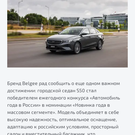
Ремонт электрооборудования
Автокредит
О дилерском центре
Диагностика автомобилей
Трейд-ин
Правовая информация
Ремонт двигателя
Яркий кроссовер
Страхование
от 2 219 990 ₽*
Кузовной ремонт
Расчет КАСКО
Полная диагностика
Обзор
В наличии
Покраска автомобилей
S50
Ремонт тормозной системы
Ремонт ходовой части
Бренд Belgee рад сообщить о еще одном важном
Обслуживание автокондиционеров
достижении: городской седан S50 стал
победителем ежегодного конкурса «Автомобиль
ПОДДЕРЖКА
года в России» в номинации «Новинка года в
массовом сегменте». Модель объединяет в себе
Гарантия Belgee
высокую надежность, оптимальное оснащение,
Belgee Линк
адаптацию к российским условиям, просторный
Узнайте о специальных выгодах при покупке
Элегантный и практичный седан
салон и вместительный багажник, что
Belgee Клуб
автомобиля Belgee