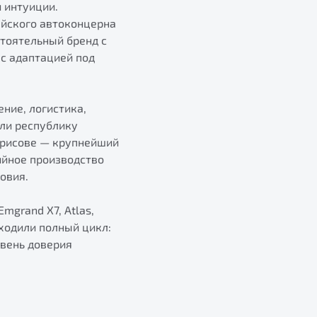
 интуиции.
айского автоконцерна
стоятельный бренд с
 с адаптацией под
ние, логистика,
али республику
Борисове — крупнейший
ийное производство
овия.
mgrand X7, Atlas,
оходили полный цикл:
овень доверия