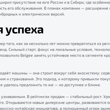
сширил присутствие на юге России и в Сибири, где особен
ость его обслуживания. В планах компании — расширение 
ибридных и электрических версий.
я успеха
ер того, как за несколько лет можно превратиться из рег
нд. Сильный старт, фокус на локальные условия, техноло
 позволило Belgee занять устойчивое место в сегменте кр
одаёт машины — она строит вокруг себя экосистему: серви
я и страхования. Это подход, к которому привыкли поку
e удалось предложить то же — но доступнее и ближе.
л узнаваемым. В рейтингах продаж — стабильный рост. Ур
го. Открываются новые дилерские центры, развиваются 
орусско-китайская инициатива, а полноценный игрок рынк