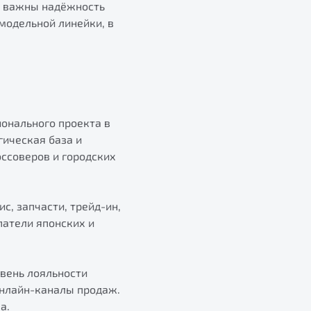
но важны надёжность
модельной линейки, в
ионального проекта в
гическая база и
оссоверов и городских
с, запчасти, трейд-ин,
патели японских и
овень лояльности
онлайн-каналы продаж.
а.