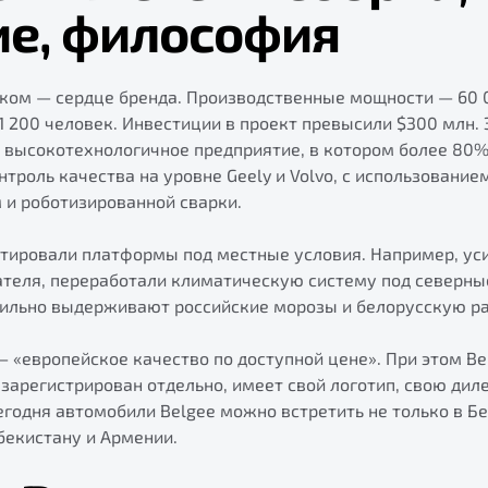
ие, философия
ском — сердце бренда. Производственные мощности — 60 0
1 200 человек. Инвестиции в проект превысили $300 млн. 
о высокотехнологичное предприятие, в котором более 80
троль качества на уровне Geely и Volvo, с использовани
 и роботизированной сварки.
тировали платформы под местные условия. Например, уси
ателя, переработали климатическую систему под северные
бильно выдерживают российские морозы и белорусскую ра
«европейское качество по доступной цене». При этом Bel
арегистрирован отдельно, имеет свой логотип, свою дил
егодня автомобили Belgee можно встретить не только в Бел
збекистану и Армении.