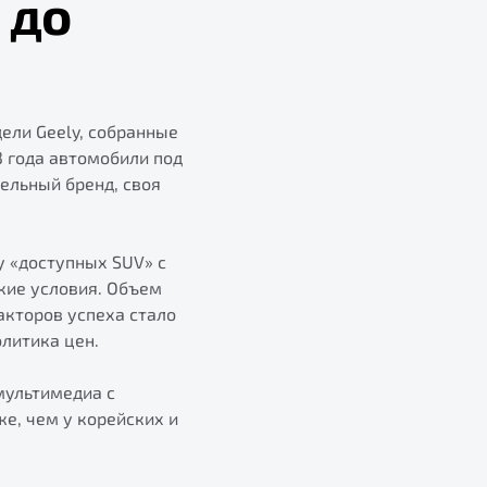
 до
ели Geely, собранные
3 года автомобили под
ельный бренд, своя
у «доступных SUV» с
кие условия. Объем
акторов успеха стало
олитика цен.
мультимедиа с
же, чем у корейских и