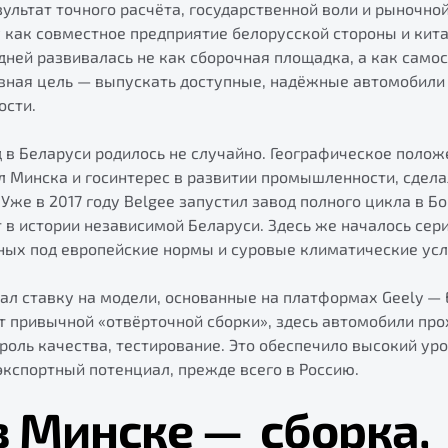
ультат точного расчёта, государственной воли и рыночной
у как совместное предприятие белорусской стороны и кит
 дней развивалась не как сборочная площадка, а как само
авная цель — выпускать доступные, надёжные автомобили
ости.
 в Беларуси родилось не случайно. Географическое положе
л Минска и госинтерес в развитии промышленности, сдел
Уже в 2017 году Belgee запустил завод полного цикла в 
в истории независимой Беларуси. Здесь же началось сер
ных под европейские нормы и суровые климатические усл
ал ставку на модели, основанные на платформах Geely — E
 от привычной «отвёрточной сборки», здесь автомобили пр
троль качества, тестирование. Это обеспечило высокий ур
экспортный потенциал, прежде всего в Россию.
в Минске
—
сборка,