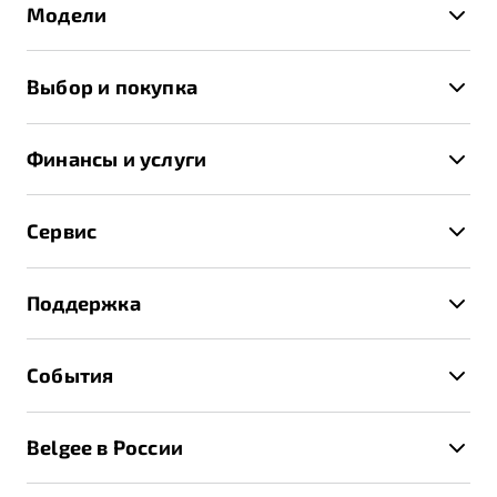
Модели
X50+
Выбор и покупка
S50
Автомобили в наличии
X70
Финансы и услуги
Спецпредложения и Акции
Автокредит
Записаться на тест-драйв
Сервис
Трейд-ин
Получить предложение
Записаться на сервис
Страхование
Поддержка
Руководство по эксплуатации
Расчет КАСКО
Гарантия Belgee
Техническое обслуживание
События
Клиентская поддержка
Калькулятор ТО
Новости
Помощь на дорогах
Belgee в России
Контакты
Belgee Линк
О бренде