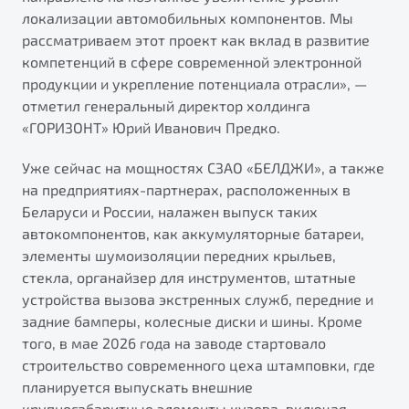
"Помощь на дорогах"
локализации автомобильных компонентов. Мы
рассматриваем этот проект как вклад в развитие
Преимущества программы
компетенций в сфере современной электронной
продукции и укрепление потенциала отрасли», —
отметил генеральный директор холдинга
«ГОРИЗОНТ» Юрий Иванович Предко.
Запись на сервис
Калькулятор ТО
Уже сейчас на мощностях СЗАО «БЕЛДЖИ», а также
Клиентская поддержка
на предприятиях-партнерах, расположенных в
Беларуси и России, налажен выпуск таких
автокомпонентов, как аккумуляторные батареи,
элементы шумоизоляции передних крыльев,
стекла, органайзер для инструментов, штатные
устройства вызова экстренных служб, передние и
задние бамперы, колесные диски и шины. Кроме
того, в мае 2026 года на заводе стартовало
строительство современного цеха штамповки, где
планируется выпускать внешние
крупногабаритные элементы кузова, включая