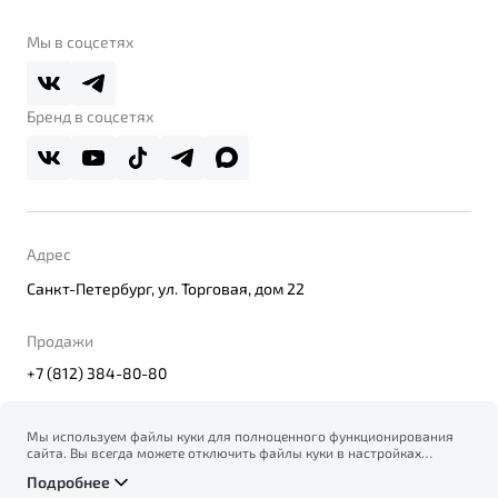
Belgee Клуб
О дилерском центре
Мы в соцсетях
Belgee Плюс
Правовая информация
Реферальная программа
Бренд в соцсетях
Адрес
Санкт-Петербург, ул. Торговая, дом 22
Продажи
+7 (812) 384-80-80
Мы используем файлы куки для полноценного функционирования
сайта. Вы всегда можете отключить файлы куки в настройках
© 2026
вашего браузера. Продолжая использовать сайт, вы соглашаетесь
Правовая информация
Подробнее
на сбор и использование файлов куки, и подтверждаете
Политика конфиденциальности персональных данных