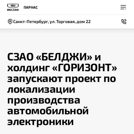
ПАРНАС
Санкт-Петербург, ул. Торговая, дом 22
СЗАО «БЕЛДЖИ» и
холдинг «ГОРИЗОНТ»
Покупателям
Владельцам
О компании
Модели
запускают проект по
ВЫБОР И ПОКУПКА
СЕРВИС
СОБЫТИЯ
локализации
Новый
X50+
Автомобили в наличии
Записаться на сервис
Новости
производства
Спецпредложения и Акции
Руководство по эксплуатации
Контакты
автомобильной
Записаться на тест-драйв
Техническое обслуживание
электроники
BELGEE В РОССИИ
Калькулятор ТО
ФИНАНСЫ И УСЛУГИ
О бренде