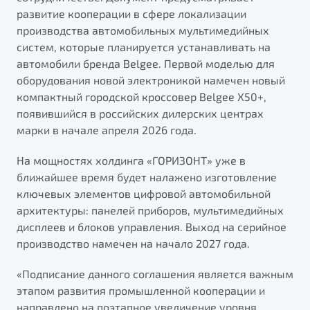
от 1 699 990 ₽*
развитие кооперации в сфере локализации
Belgee Плюс
Подробно
производства автомобильных мультимедийных
Обзор
В наличии
систем, которые планируется устанавливать на
Реферальная программа
автомобили бренда Belgee. Первой моделью для
Клиентская поддержка
оборудования новой электроникой намечен новый
X70
Помощь на дорогах
компактный городской кроссовер Belgee X50+,
Автомобили в наличии
появившийся в российских дилерских центрах
Тест-драйв
марки в начале апреля 2026 года.
Автокредит
Спецпредложения
На мощностях холдинга «ГОРИЗОНТ» уже в
ближайшее время будет налажено изготовление
ключевых элементов цифровой автомобильной
архитектуры: панелей приборов, мультимедийных
дисплеев и блоков управления. Выход на серийное
Универсальный кроссовер
производство намечен на начало 2027 года.
от 2 499 990 ₽*
«Подписание данного соглашения является важным
Обзор
В наличии
этапом развития промышленной кооперации и
Будьте еще более уверены на дорогах с программой
направлено на поэтапное увеличение уровня