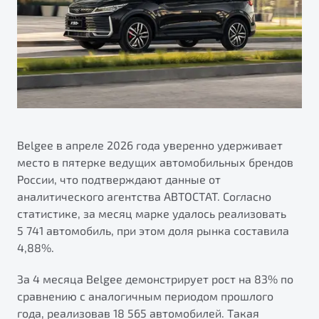
Ремонт электрооборудования
Автокредит
О дилерском центре
Диагностика автомобилей
Трейд-ин
Правовая информация
Ремонт двигателя
Яркий кроссовер
Страхование
от 2 219 990 ₽*
Кузовной ремонт
Расчет КАСКО
Полная диагностика
Обзор
В наличии
Покраска автомобилей
Belgee в апреле 2026 года уверенно удерживает
S50
Ремонт тормозной системы
место в пятерке ведущих автомобильных брендов
России, что подтверждают данные от
Ремонт ходовой части
аналитического агентства АВТОСТАТ. Согласно
Обслуживание автокондиционеров
статистике, за месяц марке удалось реализовать
5 741 автомобиль, при этом доля рынка составила
ПОДДЕРЖКА
4,88%.
Гарантия Belgee
За 4 месяца Belgee демонстрирует рост на 83% по
Belgee Линк
сравнению с аналогичным периодом прошлого
Узнайте о специальных выгодах при покупке
Элегантный и практичный седан
года, реализовав 18 565 автомобилей. Такая
Belgee Клуб
автомобиля Belgee