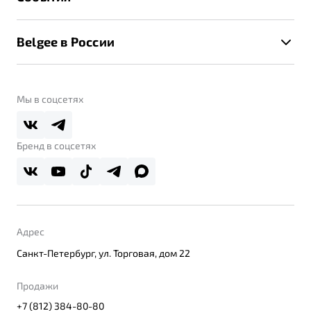
Клиентская поддержка
Калькулятор ТО
Новости
Помощь на дорогах
Belgee в России
Контакты
Belgee Линк
О бренде
Belgee Клуб
О дилерском центре
Мы в соцсетях
Belgee Плюс
Правовая информация
Реферальная программа
Бренд в соцсетях
Адрес
Санкт-Петербург, ул. Торговая, дом 22
Продажи
+7 (812) 384-80-80