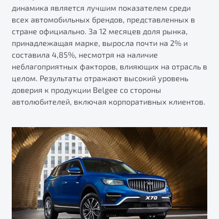
от 1 699 990 ₽*
динамика является лучшим показателем среди
Belgee Плюс
Подробно
всех автомобильных брендов, представленных в
стране официально. За 12 месяцев доля рынка,
Обзор
В наличии
Реферальная программа
принадлежащая марке, выросла почти на 2% и
Клиентская поддержка
составила 4,85%, несмотря на наличие
X70
неблагоприятных факторов, влияющих на отрасль в
Помощь на дорогах
Автомобили в наличии
целом. Результаты отражают высокий уровень
Тест-драйв
доверия к продукции Belgee со стороны
Автокредит
автолюбителей, включая корпоративных клиентов.
Спецпредложения
Универсальный кроссовер
от 2 499 990 ₽*
Обзор
В наличии
Будьте еще более уверены на дорогах с программой