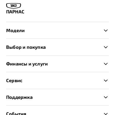
ПАРНАС
Модели
X50+
Выбор и покупка
S50
Автомобили в наличии
X70
Финансы и услуги
Спецпредложения и Акции
Автокредит
Записаться на тест-драйв
Сервис
Трейд-ин
Получить предложение
Записаться на сервис
Страхование
Поддержка
Руководство по эксплуатации
Расчет КАСКО
Гарантия Belgee
Техническое обслуживание
События